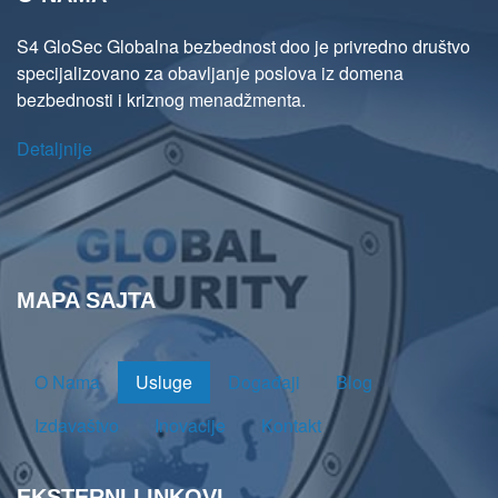
S4 GloSec Globalna bezbednost doo je privredno društvo
specijalizovano za obavljanje poslova iz domena
bezbednosti i kriznog menadžmenta.
Detaljnije
MAPA SAJTA
O Nama
Usluge
Događaji
Blog
Izdavaštvo
Inovacije
Kontakt
EKSTERNI LINKOVI