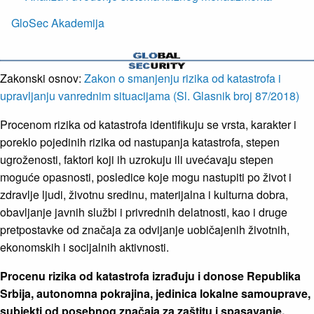
GloSec Akademija
Zakonski osnov:
Zakon o smanjenju rizika od katastrofa i
upravljanju vanrednim situacijama (Sl. Glasnik broj 87/2018)
Procenom rizika od katastrofa identifikuju se vrsta, karakter i
poreklo pojedinih rizika od nastupanja katastrofa, stepen
ugroženosti, faktori koji ih uzrokuju ili uvećavaju stepen
moguće opasnosti, posledice koje mogu nastupiti po život i
zdravlje ljudi, životnu sredinu, materijalna i kulturna dobra,
obavljanje javnih službi i privrednih delatnosti, kao i druge
pretpostavke od značaja za odvijanje uobičajenih životnih,
ekonomskih i socijalnih aktivnosti.
Procenu rizika od katastrofa izrađuju i donose Republika
Srbija, autonomna pokrajina, jedinica lokalne samouprave,
subjekti od posebnog značaja za zaštitu i spasavanje,