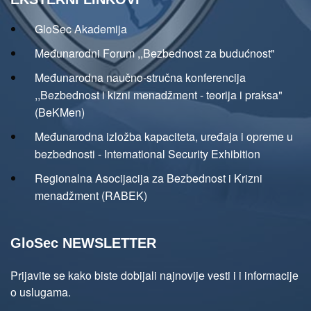
GloSec Akademija
Međunarodni Forum ,,Bezbednost za budućnost"
Međunarodna naučno-stručna konferencija
,,Bezbednost i kizni menadžment - teorija i praksa"
(BeKMen)
Međunarodna izložba kapaciteta, uređaja i opreme u
bezbednosti - International Security Exhibition
Regionalna Asocijacija za Bezbednost i Krizni
menadžment (RABEK)
GloSec NEWSLETTER
Prijavite se kako biste dobijali najnovije vesti i i informacije
o uslugama.