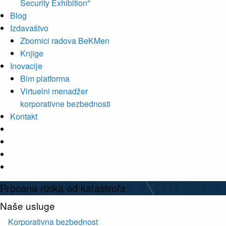
Security Exhibition"
Blog
Izdavaštvo
Zbornici radova BeKMen
Knjige
Inovacije
Bim platforma
Virtuelni menadžer
korporativne bezbednosti
Kontakt
Procena rizika od katastrofa
Naše usluge
Korporativna bezbednost