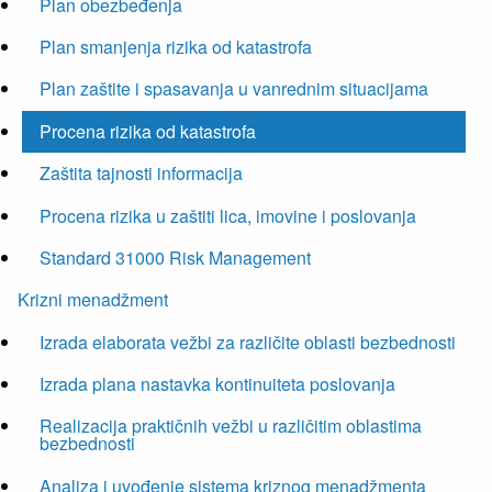
Plan obezbeđenja
Plan smanjenja rizika od katastrofa
Plan zaštite i spasavanja u vanrednim situacijama
Procena rizika od katastrofa
Zaštita tajnosti informacija
Procena rizika u zaštiti lica, imovine i poslovanja
Standard 31000 Risk Management
Krizni menadžment
Izrada elaborata vežbi za različite oblasti bezbednosti
Izrada plana nastavka kontinuiteta poslovanja
Realizacija praktičnih vežbi u različitim oblastima
bezbednosti
Analiza i uvođenje sistema kriznog menadžmenta