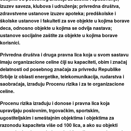
izuzev saveza, klubova i udruženja; privredna društva,
zdravstvene ustanove izuzev apoteka; predškolske i
školske ustanove i fakulteti za sve objekte u kojima borave
deca, odnosno objekte u kojima se odvija nastava;
ustanove socijalne zaštite za objekte u kojima borave
korisnici.
Privredna društva i druga pravna lica koja u svom sastavu
imaju organizacione celine čiji su kapaciteti, obim i značaj
delatnosti od posebnog značaja za privredu Republike
Srbije iz oblasti energetike, telekomunikacija, rudarstva i
saobraćaja, izrađuju Procenu rizika i za te organizacione
celine.
Procenu rizika izrađuju i donose i pravna lica koja
upravljaju poslovnim, trgovačkim, sportskim,
ugostiteljskim i smeštajnim objektima i objektima za
razonodu kapaciteta više od 100 lica, a ako su objekti