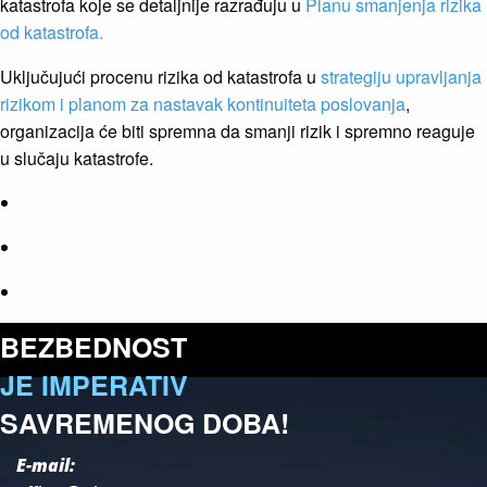
katastrofa koje se detaljnije razrađuju u
Planu smanjenja rizika
od katastrofa.
Uključujući procenu rizika od katastrofa u
strategiju upravljanja
rizikom i planom za nastavak kontinuiteta poslovanja
,
organizacija će biti spremna da smanji rizik i spremno reaguje
u slučaju katastrofe.
BEZBEDNOST
JE IMPERATIV
SAVREMENOG DOBA!
E-mail: