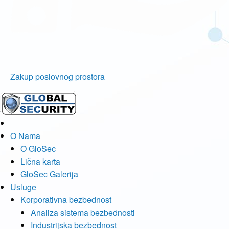
Zakup poslovnog prostora
O Nama
O GloSec
Lična karta
GloSec Galerija
Usluge
Korporativna bezbednost
Analiza sistema bezbednosti
Industrijska bezbednost