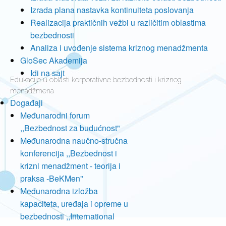
Izrada plana nastavka kontinuiteta poslovanja
Realizacija praktičnih vežbi u različitim oblastima
bezbednosti
Analiza i uvođenje sistema kriznog menadžmenta
GloSec Akademija
Idi na sajt
Edukacije u oblasti korporativne bezbednosti i kriznog
menadžmena
Događaji
Međunarodni forum
,,Bezbednost za budućnost"
Međunarodna naučno-stručna
konferencija ,,Bezbednost i
krizni menadžment - teorija i
praksa -BeKMen"
Međunarodna izložba
kapaciteta, uređaja i opreme u
bezbednosti ,,International