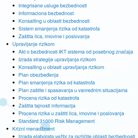
Integrisane usluge bezbednosti
Informaciona bezbednost
Konsalting u oblasti bezbednosti
Sistem smanjenja rizika od katastrofa
Zaštita lica, imovine i poslovanja
Upravljanje rizikom
Akt o bezbednosti IKT sistema od posebnog značaja
Izrada strategije upravljanja rizikom
Konsalting u oblasti upravljanja rizikom
Plan obezbeđenja
Plan smanjenja rizika od katastrofa
Plan zaštite i spasavanja u vanrednim situacijama
Procena rizika od katastrofa
Zaštita tajnosti informacija
Procena rizika u zaštiti lica, imovine i poslovanja
Standard 31000 Risk Management
Krizni menadžment
Izrada elaborata vežbi za različite oblasti bezbednosti