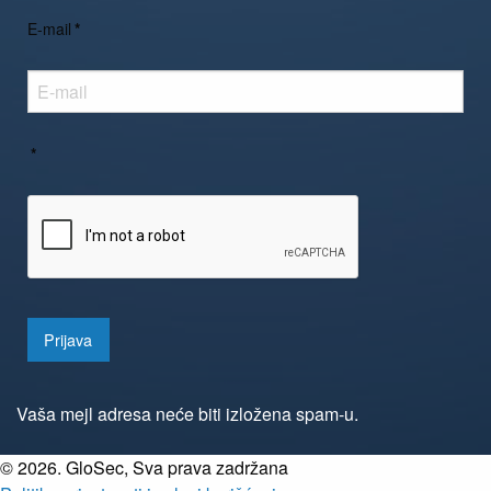
E-mail
*
*
Prijava
Vaša mejl adresa neće biti izložena spam-u.
©
2026. GloSec, Sva prava zadržana