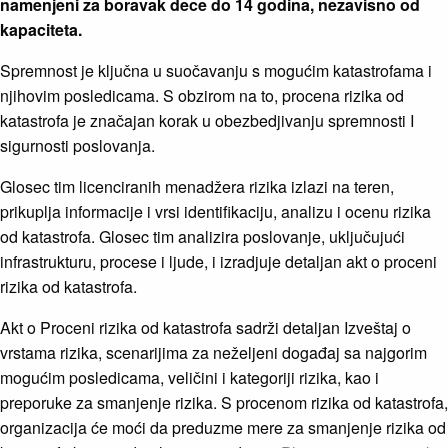
namenjeni za boravak dece do 14 godina, nezavisno od
kapaciteta.
Spremnost je ključna u suočavanju s mogućim katastrofama i
njihovim posledicama. S obzirom na to, procena rizika od
katastrofa je značajan korak u obezbedjivanju spremnosti I
sigurnosti poslovanja.
Glosec tim licenciranih menadžera rizika izlazi na teren,
prikuplja informacije i vrsi identifikaciju, analizu i ocenu rizika
od katastrofa. Glosec tim analizira poslovanje, uključujući
infrastrukturu, procese i ljude, i izradjuje detaljan akt o proceni
rizika od katastrofa.
Akt o Proceni rizika od katastrofa sadrži detaljan Izveštaj o
vrstama rizika, scenarijima za neželjeni događaj sa najgorim
mogućim posledicama, veličini i kategoriji rizika, kao i
preporuke za smanjenje rizika. S procenom rizika od katastrofa,
organizacija će moći da preduzme mere za smanjenje rizika od