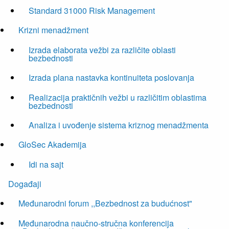
Standard 31000 Risk Management
Krizni menadžment
Izrada elaborata vežbi za različite oblasti
bezbednosti
Izrada plana nastavka kontinuiteta poslovanja
Realizacija praktičnih vežbi u različitim oblastima
bezbednosti
Analiza i uvođenje sistema kriznog menadžmenta
GloSec Akademija
Idi na sajt
Događaji
Međunarodni forum ,,Bezbednost za budućnost"
Međunarodna naučno-stručna konferencija