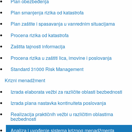
Plan obezbeđenja
Plan smanjenja rizika od katastrofa
Plan zaštite i spasavanja u vanrednim situacijama
Procena rizika od katastrofa
Zaštita tajnosti informacija
Procena rizika u zaštiti lica, imovine i poslovanja
Standard 31000 Risk Management
Krizni menadžment
Izrada elaborata vežbi za različite oblasti bezbednosti
Izrada plana nastavka kontinuiteta poslovanja
Realizacija praktičnih vežbi u različitim oblastima
bezbednosti
Analiza i uvođenje sistema kriznog menadžmenta