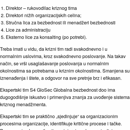
Direktor – rukovodilac kriznog tima
Direktori nižih organizacijskih celina;
Stručna lica za bezbednost ili menadžeri bezbednosti
Lice za administraciju
Eksterno lice za konsalting (po potrebi).
Treba imati u vidu, da krizni tim radi svakodnevno i u
normalnim uslovima, kroz svakodnevno poslovanje. Na takav
način, se vrši usaglašavanje poslovanja u normalnim
okolnostima sa potrebama u kriznim okolnostima. Smanjena su
iznenađenja i štete, a odgovor na sve pretnje brz i efikasan.
Ekspertski tim S4 GloSec Globalna bezbednost doo ima
dugogodišnje iskustvo i primenjiva znanja za uvođenje sistema
kriznog menadžmenta.
Ekspertski tim se praktično „sjedinjuje“ sa organizacionim
procesima organizacije, identifikuje kritične procese i tačke.