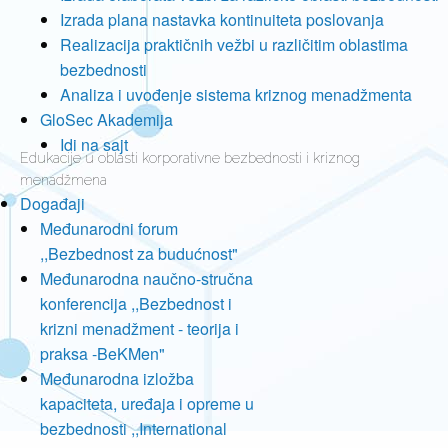
Izrada plana nastavka kontinuiteta poslovanja
Realizacija praktičnih vežbi u različitim oblastima
bezbednosti
Analiza i uvođenje sistema kriznog menadžmenta
GloSec Akademija
Idi na sajt
Edukacije u oblasti korporativne bezbednosti i kriznog
menadžmena
Događaji
Međunarodni forum
,,Bezbednost za budućnost"
Međunarodna naučno-stručna
konferencija ,,Bezbednost i
krizni menadžment - teorija i
praksa -BeKMen"
Međunarodna izložba
kapaciteta, uređaja i opreme u
bezbednosti ,,International