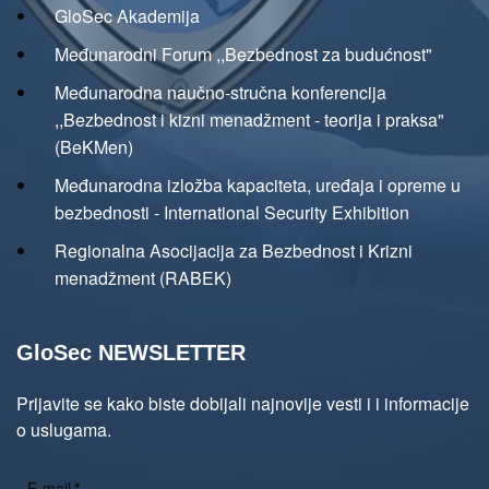
GloSec Akademija
Međunarodni Forum ,,Bezbednost za budućnost"
Međunarodna naučno-stručna konferencija
,,Bezbednost i kizni menadžment - teorija i praksa"
(BeKMen)
Međunarodna izložba kapaciteta, uređaja i opreme u
bezbednosti - International Security Exhibition
Regionalna Asocijacija za Bezbednost i Krizni
menadžment (RABEK)
GloSec NEWSLETTER
Prijavite se kako biste dobijali najnovije vesti i i informacije
o uslugama.
E-mail
*