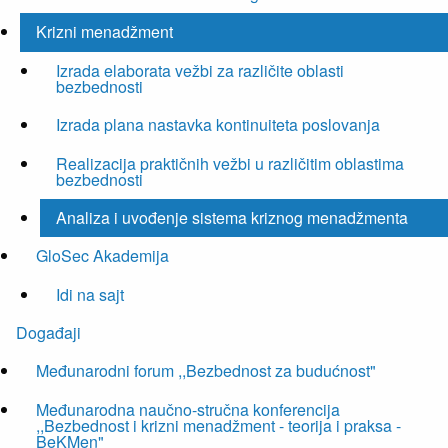
Krizni menadžment
Izrada elaborata vežbi za različite oblasti
bezbednosti
Izrada plana nastavka kontinuiteta poslovanja
Realizacija praktičnih vežbi u različitim oblastima
bezbednosti
Analiza i uvođenje sistema kriznog menadžmenta
GloSec Akademija
Idi na sajt
Događaji
Međunarodni forum ,,Bezbednost za budućnost"
Međunarodna naučno-stručna konferencija
,,Bezbednost i krizni menadžment - teorija i praksa -
BeKMen"