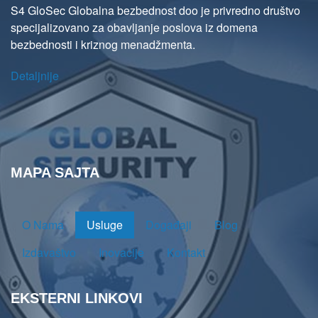
S4 GloSec Globalna bezbednost doo je privredno društvo
specijalizovano za obavljanje poslova iz domena
bezbednosti i kriznog menadžmenta.
Detaljnije
MAPA SAJTA
O Nama
Usluge
Događaji
Blog
Izdavaštvo
Inovacije
Kontakt
EKSTERNI LINKOVI