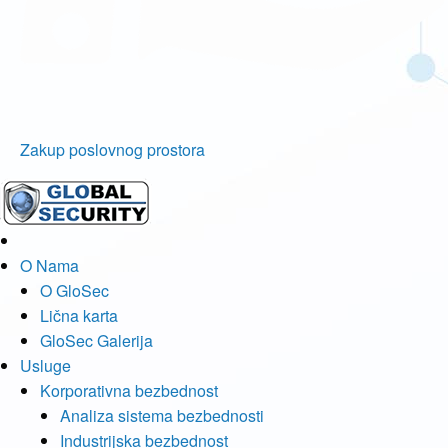
Zakup poslovnog prostora
O Nama
O GloSec
Lična karta
GloSec Galerija
Usluge
Korporativna bezbednost
Analiza sistema bezbednosti
Industrijska bezbednost