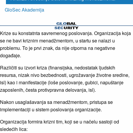
GloSec Akademija
Krize su konstatnta savremenog poslovanja. Organizacija koja
se ne bavi kriznim menadžmentom, u startu se nalazi u
problemu. To je prvi znak, da nije otporna na negativne
događaje.
Različiti su izvori kriza (finansijska, nedostatak ljudskih
resursa, nizak nivo bezbednosti, ugrožavanje životne sredine,
isl) kao i manifestacije (loše poslovanje, gubici, napuštanje
zaposlenih, česta protivpravna delovanja, isl).
Nakon usaglašavanja sa menadžmentom, pristupa se
implementaciji u sistem poslovanja organizacije.
Organizacija formira krizni tim, koji se u načelu sastoji od
sledećih lica: