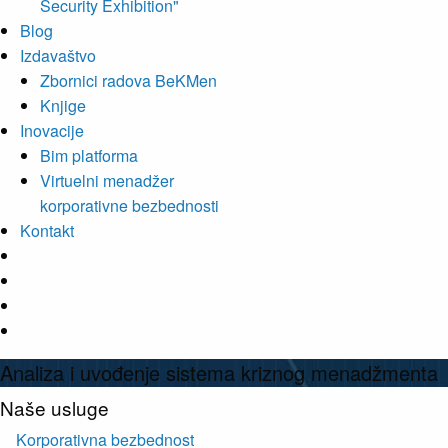
Security Exhibition"
Blog
Izdavaštvo
Zbornici radova BeKMen
Knjige
Inovacije
Bim platforma
Virtuelni menadžer
korporativne bezbednosti
Kontakt
Analiza i uvođenje sistema kriznog menadžmenta
Naše usluge
Korporativna bezbednost