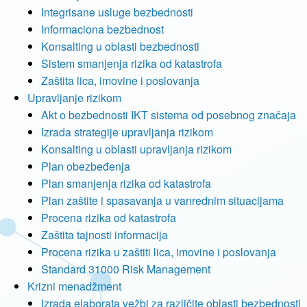
Integrisane usluge bezbednosti
Informaciona bezbednost
Konsalting u oblasti bezbednosti
Sistem smanjenja rizika od katastrofa
Zaštita lica, imovine i poslovanja
Upravljanje rizikom
Akt o bezbednosti IKT sistema od posebnog značaja
Izrada strategije upravljanja rizikom
Konsalting u oblasti upravljanja rizikom
Plan obezbeđenja
Plan smanjenja rizika od katastrofa
Plan zaštite i spasavanja u vanrednim situacijama
Procena rizika od katastrofa
Zaštita tajnosti informacija
Procena rizika u zaštiti lica, imovine i poslovanja
Standard 31000 Risk Management
Krizni menadžment
Izrada elaborata vežbi za različite oblasti bezbednosti