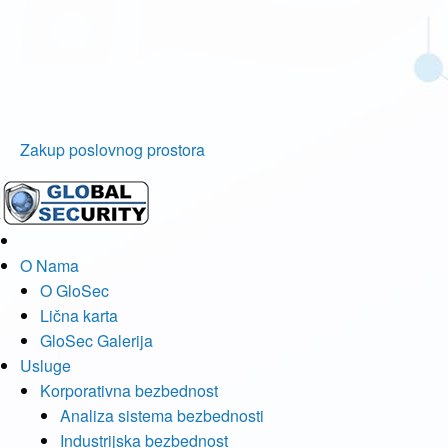
Zakup poslovnog prostora
O Nama
O GloSec
Lična karta
GloSec Galerija
Usluge
Korporativna bezbednost
Analiza sistema bezbednosti
Industrijska bezbednost