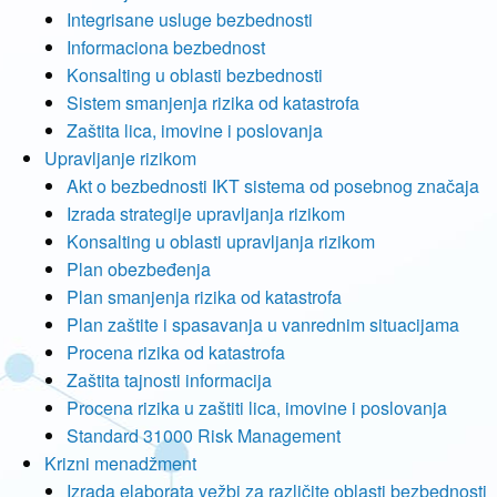
Integrisane usluge bezbednosti
Informaciona bezbednost
Konsalting u oblasti bezbednosti
Sistem smanjenja rizika od katastrofa
Zaštita lica, imovine i poslovanja
Upravljanje rizikom
Akt o bezbednosti IKT sistema od posebnog značaja
Izrada strategije upravljanja rizikom
Konsalting u oblasti upravljanja rizikom
Plan obezbeđenja
Plan smanjenja rizika od katastrofa
Plan zaštite i spasavanja u vanrednim situacijama
Procena rizika od katastrofa
Zaštita tajnosti informacija
Procena rizika u zaštiti lica, imovine i poslovanja
Standard 31000 Risk Management
Krizni menadžment
Izrada elaborata vežbi za različite oblasti bezbednosti