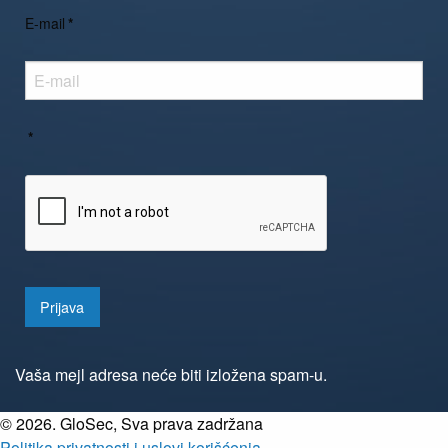
E-mail
*
*
Prijava
Vaša mejl adresa neće biti izložena spam-u.
©
2026. GloSec, Sva prava zadržana
Politika privatnosti i uslovi korišćenja