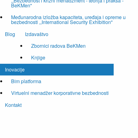
,,Bezbednost i krizni menadžment - teorija i praksa -
BeKMen"
Međunarodna izložba kapaciteta, uređaja i opreme u
bezbednosti ,,International Security Exhibition"
Blog
Izdavaštvo
Zbornici radova BeKMen
Knjige
Inovacije
Bim platforma
Virtuelni menadžer korporativne bezbednosti
Kontakt