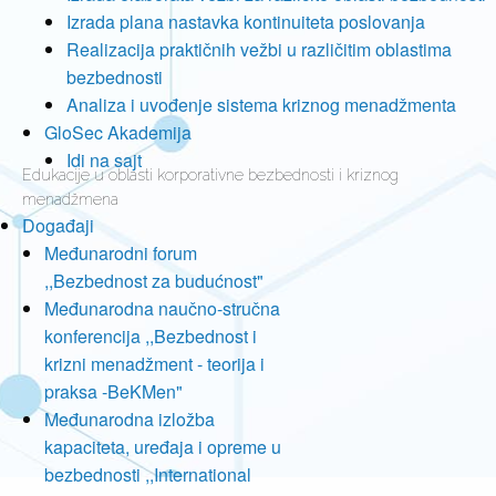
Izrada plana nastavka kontinuiteta poslovanja
Realizacija praktičnih vežbi u različitim oblastima
bezbednosti
Analiza i uvođenje sistema kriznog menadžmenta
GloSec Akademija
Idi na sajt
Edukacije u oblasti korporativne bezbednosti i kriznog
menadžmena
Događaji
Međunarodni forum
,,Bezbednost za budućnost"
Međunarodna naučno-stručna
konferencija ,,Bezbednost i
krizni menadžment - teorija i
praksa -BeKMen"
Međunarodna izložba
kapaciteta, uređaja i opreme u
bezbednosti ,,International