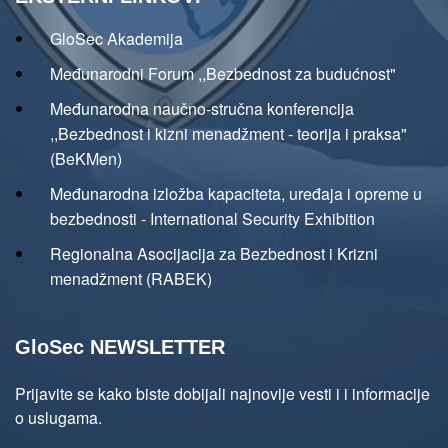
GloSec Akademija
Međunarodni Forum ,,Bezbednost za budućnost"
Međunarodna naučno-stručna konferencija
,,Bezbednost i kizni menadžment - teorija i praksa"
(BeKMen)
Međunarodna izložba kapaciteta, uređaja i opreme u
bezbednosti - International Security Exhibition
Regionalna Asocijacija za Bezbednost i Krizni
menadžment (RABEK)
GloSec NEWSLETTER
Prijavite se kako biste dobijali najnovije vesti i i informacije
o uslugama.