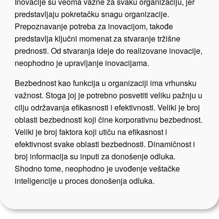
Inovacije su veoma važne za svaku organizaciju, jer
predstavljaju pokretačku snagu organizacije.
Prepoznavanje potreba za inovacijom, takođe
predstavlja ključni momenat za stvaranje tržišne
prednosti. Od stvaranja ideje do realizovane inovacije,
neophodno je upravljanje inovacijama.
Bezbednost kao funkcija u organizaciji ima vrhunsku
važnost. Stoga joj je potrebno posvetiti veliku pažnju u
cilju održavanja efikasnosti i efektivnosti. Veliki je broj
oblasti bezbednosti koji čine korporativnu bezbednost.
Veliki je broj faktora koji utiču na efikasnost i
efektivnost svake oblasti bezbednosti. Dinamičnost i
broj informacija su inputi za donošenje odluka.
Shodno tome, neophodno je uvođenje veštačke
inteligencije u proces donošenja odluka.