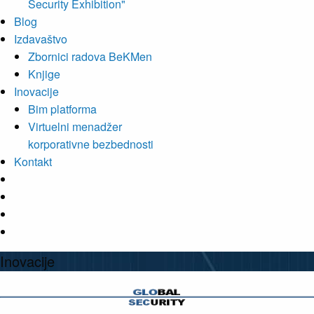
Security Exhibition"
Blog
Izdavaštvo
Zbornici radova BeKMen
Knjige
Inovacije
Bim platforma
Virtuelni menadžer
korporativne bezbednosti
Kontakt
Inovacije