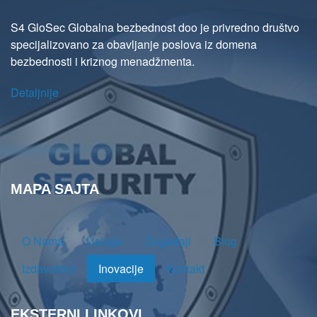
S4 GloSec Globalna bezbednost doo je privredno društvo
specijalizovano za obavljanje poslova iz domena
bezbednosti i kriznog menadžmenta.
Detaljnije
MAPA SAJTA
O Nama
Usluge
Događaji
Blog
Izdavaštvo
Inovacije
Kontakt
EKSTERNI LINKOVI