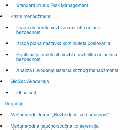
Standard 31000 Risk Management
Krizni menadžment
Izrada elaborata vežbi za različite oblasti
bezbednosti
Izrada plana nastavka kontinuiteta poslovanja
Realizacija praktičnih vežbi u različitim oblastima
bezbednosti
Analiza i uvođenje sistema kriznog menadžmenta
GloSec Akademija
Idi na sajt
Događaji
Međunarodni forum ,,Bezbednost za budućnost"
Međunarodna naučno-stručna konferencija