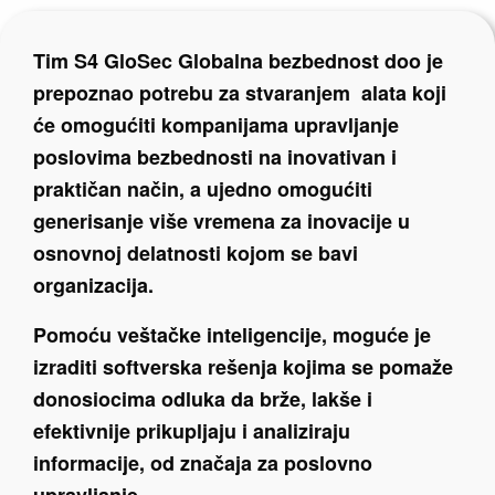
Tim S4 GloSec Globalna bezbednost doo je
prepoznao potrebu za stvaranjem alata koji
će omogućiti kompanijama upravljanje
poslovima bezbednosti na inovativan i
praktičan način, a ujedno omogućiti
generisanje više vremena za inovacije u
osnovnoj delatnosti kojom se bavi
organizacija.
Pomoću veštačke inteligencije, moguće je
izraditi softverska rešenja kojima se pomaže
donosiocima odluka da brže, lakše i
efektivnije prikupljaju i analiziraju
informacije, od značaja za poslovno