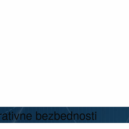
rativne bezbednosti