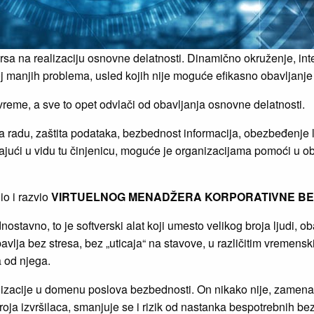
 na realizaciju osnovne delatnosti. Dinamično okruženje, inte
roj manjih problema, usled kojih nije moguće efikasno obavljanje
vreme, a sve to opet odvlači od obavljanja osnovne delatnosti.
a radu, zaštita podataka, bezbednost informacija, obezbeđenje l
i. Imajući u vidu tu činjenicu, moguće je organizacijama pomoći 
io i razvio
VIRTUELNOG MENADŽERA KORPORATIVNE BEZ
nostavno, to je softverski alat koji umesto velikog broja ljudi,
bavlja bez stresa, bez „uticaja“ na stavove, u različitim vreme
 od njega.
izacije u domenu poslova bezbednosti. On nikako nije, zamena
roja izvršilaca, smanjuje se i rizik od nastanka bespotrebnih 