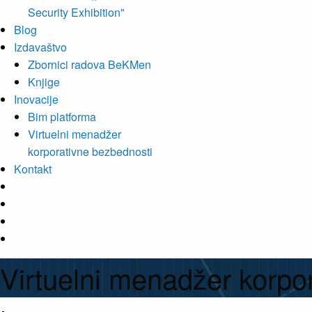
Security Exhibition"
Blog
Izdavaštvo
Zbornici radova BeKMen
Knjige
Inovacije
Bim platforma
Virtuelni menadžer
korporativne bezbednosti
Kontakt
Virtuelni menadžer korpo