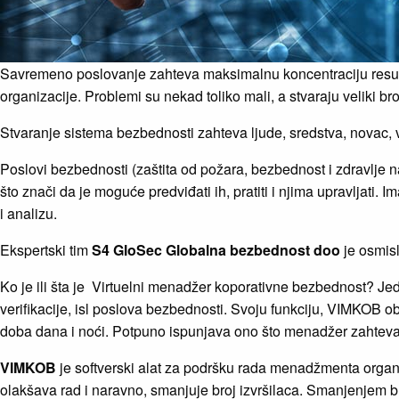
Savremeno poslovanje zahteva maksimalnu koncentraciju resursa
organizacije. Problemi su nekad toliko mali, a stvaraju veliki b
Stvaranje sistema bezbednosti zahteva ljude, sredstva, novac, 
Poslovi bezbednosti (zaštita od požara, bezbednost i zdravlje n
što znači da je moguće predviđati ih, pratiti i njima upravljat
i analizu.
Ekspertski tim
S4 GloSec Globalna bezbednost doo
je osmisl
Ko je ili šta je Virtuelni menadžer koporativne bezbednost? Jed
verifikacije, isl poslova bezbednosti. Svoju funkciju, VIMKOB o
doba dana i noći. Potpuno ispunjava ono što menadžer zahteva
VIMKOB
je softverski alat za podršku rada menadžmenta organ
olakšava rad i naravno, smanjuje broj izvršilaca. Smanjenjem b