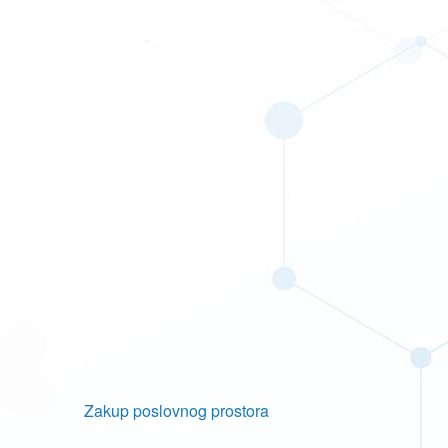
Zakup poslovnog prostora