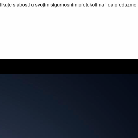
ifikuje slabosti u svojim sigurnosnim protokolima i da preduzme