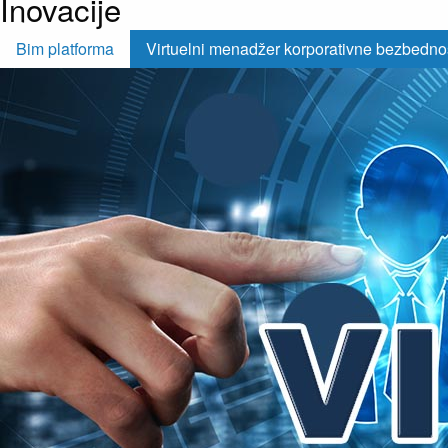
Inovacije
Bim platforma
Virtuelni menadžer korporativne bezbedno